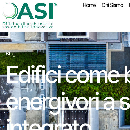
Home
Chi Siamo
Blog
Edifici come 
energivori a 
integrato