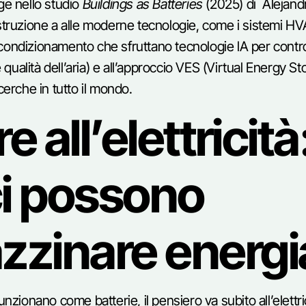
gge nello studio
Buildings as Batteries
(2025) di Alejand
struzione a alle moderne tecnologie, come i sistemi HVAC
 condizionamento che sfruttano tecnologie lA per contr
qualità dell’aria) e all’approccio VES (Virtual Energy S
icerche in tutto il mondo.
re all’elettrici
ici possono
zinare energi
unzionano come batterie, il pensiero va subito all’elettric