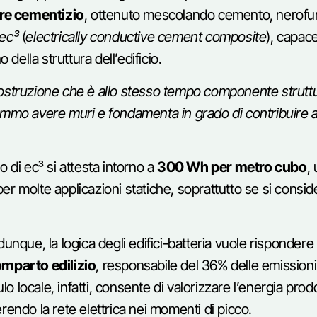
e cementizio
, ottenuto mescolando cemento, nerofu
ec³
(
electrically conductive cement composite
), capac
o della struttura dell’edificio.
costruzione che è allo stesso tempo componente struttu
emmo avere muri e fondamenta in grado di contribuire all
o di ec³ si attesta intorno a
300 Wh per metro cubo
,
e per molte applicazioni statiche, soprattutto se si consid
dunque, la logica degli edifici-batteria vuole risponder
omparto edilizio
, responsabile del 36% delle emission
 locale, infatti, consente di valorizzare l’energia prodot
rendo la rete elettrica nei momenti di picco.