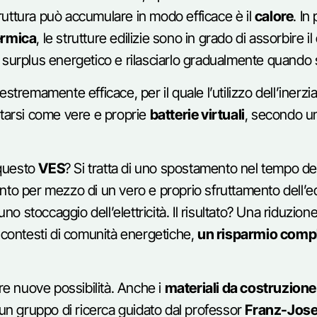
ruttura può accumulare in modo efficace è il
calore
. In
ermica
, le strutture edilizie sono in grado di assorbire 
i surplus energetico e rilasciarlo gradualmente quando 
emamente efficace, per il quale l’utilizzo dell’inerzia
rtarsi come vere e proprie
batterie virtuali
, secondo u
 questo
VES
? Si tratta di uno spostamento nel tempo de
nto per mezzo di un vero e proprio sfruttamento dell’e
 stoccaggio dell’elettricità. Il risultato? Una riduzione 
i contesti di comunità energetiche,
un risparmio compl
ire nuove possibilità. Anche i
materiali da costruzione
, un gruppo di ricerca guidato dal professor
Franz-Jose