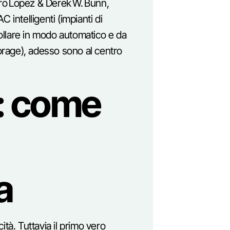
ro Lopez & Derek W. Bunn,
 intelligenti (impianti di
ollare in modo automatico e da
torage), adesso sono al centro
tà: come
a
ità. Tuttavia il primo vero