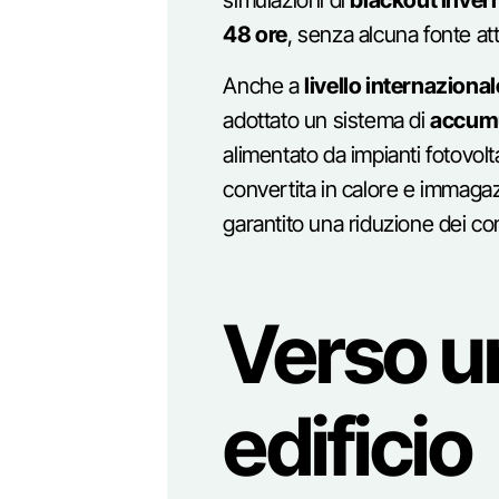
simulazioni di
blackout invern
48 ore
, senza alcuna fonte at
Anche a
livello internazional
adottato un sistema di
accumu
alimentato da impianti fotovolta
convertita in calore e immagazz
garantito una riduzione dei co
Verso u
edificio