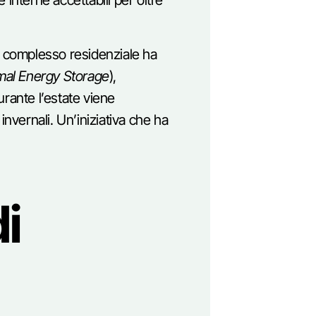
 interne accettabili per oltre
n complesso residenziale ha
al Energy Storage
),
durante l’estate viene
invernali. Un’iniziativa che ha
i