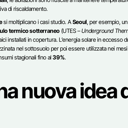
ali
, le abitazioni sono riuscite a mantenere temperature
tiva di riscaldamento.
e
si moltiplicano i casi studio. A
Seoul
, per esempio, u
lo termico sotterraneo
(UTES –
Underground Therm
ici installati in copertura. L’energia solare in eccesso 
inata nel sottosuolo per poi essere utilizzata nei mesi 
nsumi stagionali fino al
39%
.
na nuova idea d