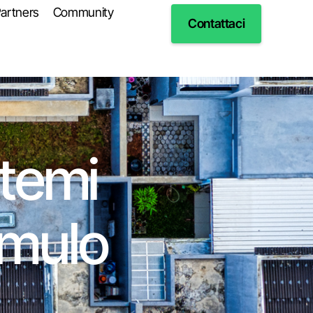
artners
Community
Contattaci
stemi
umulo