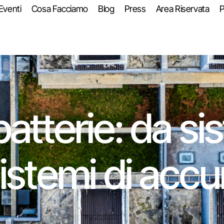
Eventi
Cosa Facciamo
Blog
Press
Area Riservata
P
batterie: da si
sistemi di acc