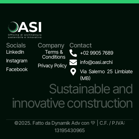
Socials
Company
Contact
LinkedIn
Terms &
+02 9905 7689
Conditions
Instagram
info@oasi.archi
Privacy Policy
Facebook
Via Salerno 25 Limbiate
(MB)
Sustainable and
innovative construction
©2025. Fatto da
Dynamik Adv
con 💚 | C.F. / P.IVA:
13195430965