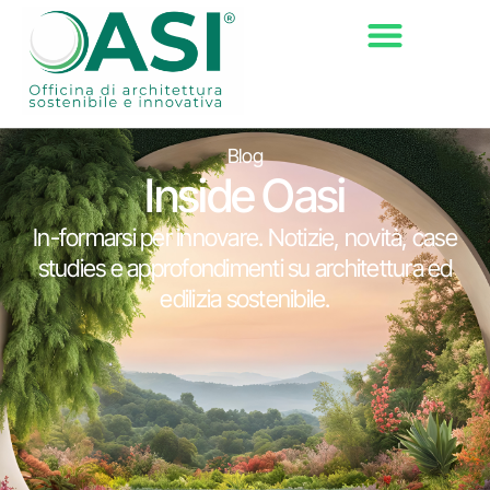
Blog
Inside Oasi
In-formarsi per innovare. Notizie, novità, case
studies e approfondimenti su architettura ed
edilizia sostenibile.