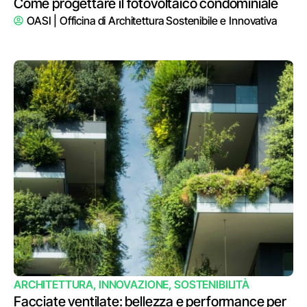
Come progettare il fotovoltaico condominiale
OASI | Officina di Architettura Sostenibile e Innovativa
ARCHITETTURA
,
INNOVAZIONE
,
SOSTENIBILITÀ
Facciate ventilate: bellezza e performance per