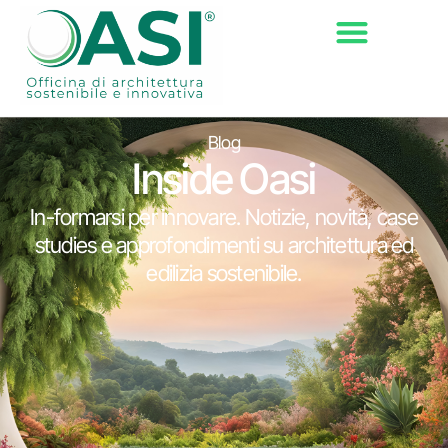
Blog
Inside Oasi
In-formarsi per innovare. Notizie, novità, case
studies e approfondimenti su architettura ed
edilizia sostenibile.