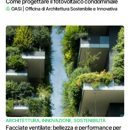
Come progettare il fotovoltaico condominiale
OASI | Officina di Architettura Sostenibile e Innovativa
ARCHITETTURA
,
INNOVAZIONE
,
SOSTENIBILITÀ
Facciate ventilate: bellezza e performance per