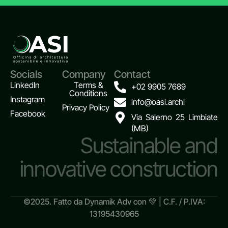
Socials
Company
Contact
LinkedIn
Terms &
+02 9905 7689
Conditions
Instagram
info@oasi.archi
Privacy Policy
Facebook
Via Salerno 25 Limbiate
(MB)
Sustainable and
innovative construction
©2025. Fatto da
Dynamik Adv
con 💚 | C.F. / P.IVA:
13195430965